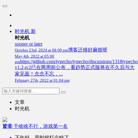
时光机
新
时光机
sooner or later
博客迁移好麻烦呀
October 23rd, 2024 at 08:09 pm
May 4th, 2022 at 05:00
https://github.com/typecho/typecho/discussions/1318typecho
pm
v1.2-rc2已在两周前公布，看趋势正式版将在不久后与大
家见面！念念不忘，...
February 27th, 2022 at 01:04 pm
文章
时光机
皆非
干啥啥不行，游戏第一名
下午好，是时候打个盹了