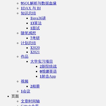
9
SQL解析与数据血缘
1
DAX 与 BI
知识总结
1
java36讲
13
算法
1
面试
随笔感想
7
考研
计划总结
3
2020
3
2021
作品
大学实习项目
2
新院统战
0
维娜英语
1
射击App
视频
2
相册
1
会议
页面
文章时间轴