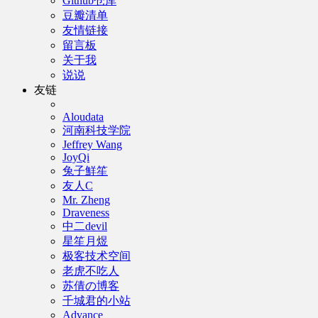
Github仓库
豆瓣清单
友情链接
留言板
关于我
说说
友链
Aloudata
河南科技学院
Jeffrey Wang
JoyQi
兔子鮮笙
友人C
Mr. Zheng
Draveness
中二devil
星笙月煜
极客技术空间
老虎不吃人
苏倩の博客
千城君的小站
Advance