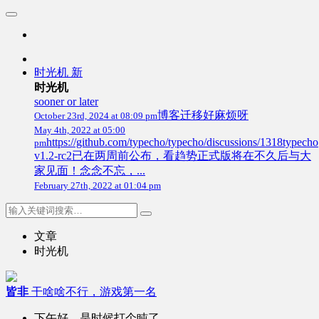
时光机
新
时光机
sooner or later
博客迁移好麻烦呀
October 23rd, 2024 at 08:09 pm
May 4th, 2022 at 05:00
https://github.com/typecho/typecho/discussions/1318typecho
pm
v1.2-rc2已在两周前公布，看趋势正式版将在不久后与大
家见面！念念不忘，...
February 27th, 2022 at 01:04 pm
文章
时光机
皆非
干啥啥不行，游戏第一名
下午好，是时候打个盹了