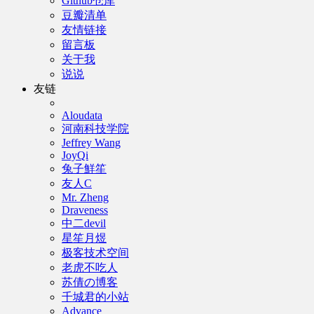
Github仓库
豆瓣清单
友情链接
留言板
关于我
说说
友链
Aloudata
河南科技学院
Jeffrey Wang
JoyQi
兔子鮮笙
友人C
Mr. Zheng
Draveness
中二devil
星笙月煜
极客技术空间
老虎不吃人
苏倩の博客
千城君的小站
Advance