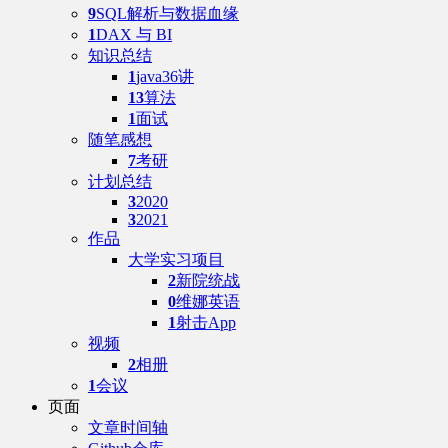
9
SQL解析与数据血缘
1
DAX 与 BI
知识总结
1
java36讲
13
算法
1
面试
随笔感想
7
考研
计划总结
3
2020
3
2021
作品
大学实习项目
2
新院统战
0
维娜英语
1
射击App
视频
2
相册
1
会议
页面
文章时间轴