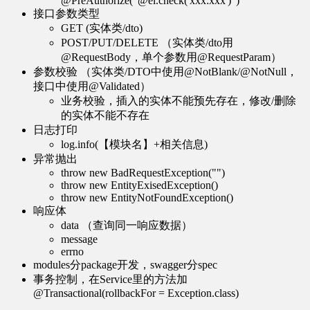
@PreAuthorize("@el.check('xxx:xxx')")
接口参数类型
GET (实体类/dto)
POST/PUT/DELETE （实体类/dto用
@RequestBody，单个参数用@RequestParam）
参数校验 （实体类/DTO中使用@NotBlank/@NotNull，
接口中使用@Validated）
业务校验，插入的实体不能预先存在，修改/删除
的实体不能不存在
日志打印
log.info(【模块名】+相关信息)
异常抛出
throw new BadRequestException("")
throw new EntityExisedException()
throw new EntityNotFoundException()
响应体
data （查询同一响应数据）
message
errno
modules分package开发，swagger分spec
事务控制，在Service里的方法加
@Transactional(rollbackFor = Exception.class)