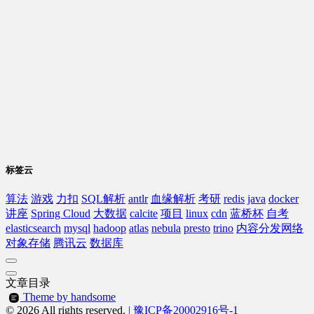
标签云
算法
游戏
力扣
SQL解析
antlr
血缘解析
考研
redis
java
docker
讲座
Spring Cloud
大数据
calcite
项目
linux
cdn
蓝桥杯
自考
elasticsearch
mysql
hadoop
atlas
nebula
presto
trino
内容分发网络
对象存储
腾讯云
数据库
文章目录
Theme by handsome
© 2026 All rights reserved.
| 豫ICP备20002916号-1