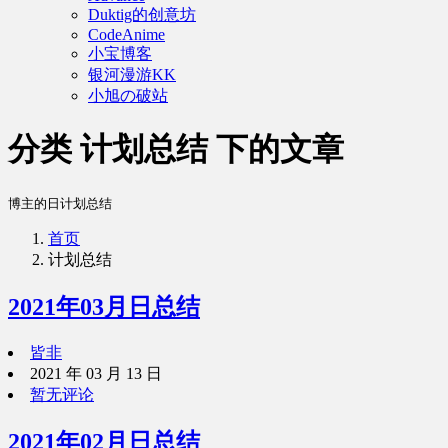
Duktig的创意坊
CodeAnime
小宝博客
银河漫游KK
小旭の破站
分类 计划总结 下的文章
博主的日计划总结
首页
计划总结
2021年03月日总结
皆非
2021 年 03 月 13 日
暂无评论
2021年02月日总结