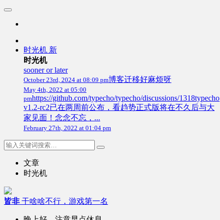
时光机
新
时光机
sooner or later
博客迁移好麻烦呀
October 23rd, 2024 at 08:09 pm
May 4th, 2022 at 05:00
https://github.com/typecho/typecho/discussions/1318typecho
pm
v1.2-rc2已在两周前公布，看趋势正式版将在不久后与大
家见面！念念不忘，...
February 27th, 2022 at 01:04 pm
文章
时光机
皆非
干啥啥不行，游戏第一名
晚上好，注意早点休息