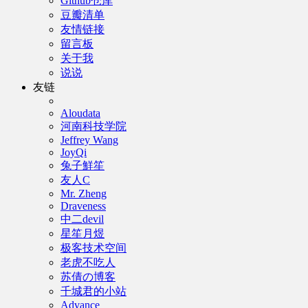
Github仓库
豆瓣清单
友情链接
留言板
关于我
说说
友链
Aloudata
河南科技学院
Jeffrey Wang
JoyQi
兔子鮮笙
友人C
Mr. Zheng
Draveness
中二devil
星笙月煜
极客技术空间
老虎不吃人
苏倩の博客
千城君的小站
Advance