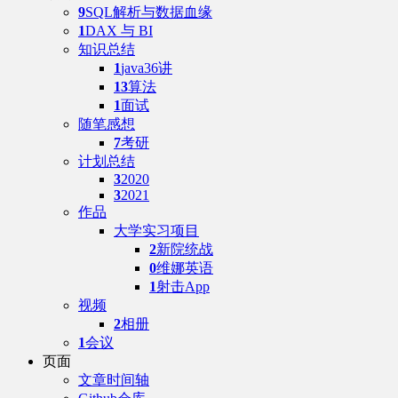
9
SQL解析与数据血缘
1
DAX 与 BI
知识总结
1
java36讲
13
算法
1
面试
随笔感想
7
考研
计划总结
3
2020
3
2021
作品
大学实习项目
2
新院统战
0
维娜英语
1
射击App
视频
2
相册
1
会议
页面
文章时间轴