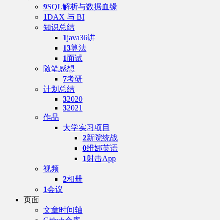
9
SQL解析与数据血缘
1
DAX 与 BI
知识总结
1
java36讲
13
算法
1
面试
随笔感想
7
考研
计划总结
3
2020
3
2021
作品
大学实习项目
2
新院统战
0
维娜英语
1
射击App
视频
2
相册
1
会议
页面
文章时间轴