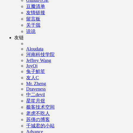
Github仓库
豆瓣清单
友情链接
留言板
关于我
说说
友链
Aloudata
河南科技学院
Jeffrey Wang
JoyQi
兔子鮮笙
友人C
Mr. Zheng
Draveness
中二devil
星笙月煜
极客技术空间
老虎不吃人
苏倩の博客
千城君的小站
Advance