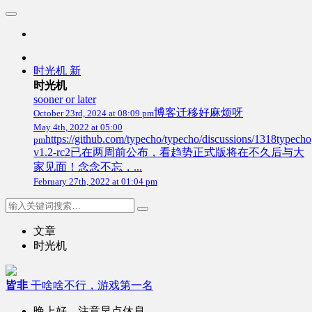
时光机
新
时光机
sooner or later
博客迁移好麻烦呀
October 23rd, 2024 at 08:09 pm
May 4th, 2022 at 05:00
https://github.com/typecho/typecho/discussions/1318typecho
pm
v1.2-rc2已在两周前公布，看趋势正式版将在不久后与大
家见面！念念不忘，...
February 27th, 2022 at 01:04 pm
文章
时光机
皆非
干啥啥不行，游戏第一名
晚上好，注意早点休息