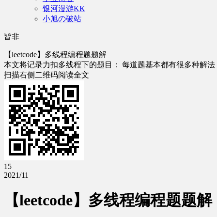
银河漫游KK
小旭の破站
皆非
【leetcode】多线程编程题题解
本文将记录力扣多线程下的题目： 每道题基本都有很多种解法，基本都可
扫描右侧二维码阅读全文
15
2021/11
【leetcode】多线程编程题题解