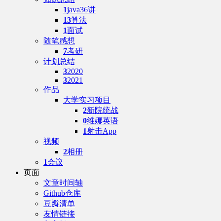
1
java36讲
13
算法
1
面试
随笔感想
7
考研
计划总结
3
2020
3
2021
作品
大学实习项目
2
新院统战
0
维娜英语
1
射击App
视频
2
相册
1
会议
页面
文章时间轴
Github仓库
豆瓣清单
友情链接