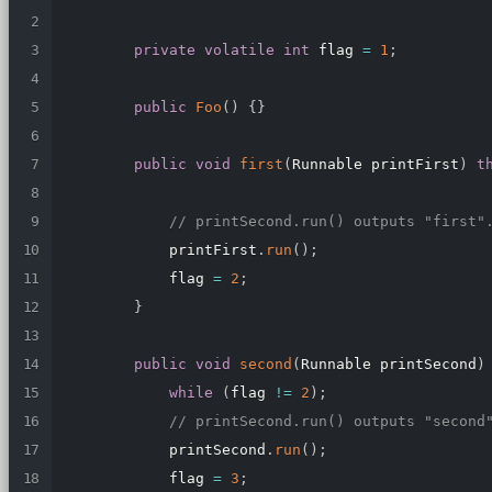
private
volatile
int
 flag 
=
1
;
public
Foo
(
)
{
}
public
void
first
(
Runnable printFirst
)
t
// printSecond.run() outputs "first"
            printFirst
.
run
(
)
;
            flag 
=
2
;
}
public
void
second
(
Runnable printSecond
)
while
(
flag 
!=
2
)
;
// printSecond.run() outputs "second
            printSecond
.
run
(
)
;
            flag 
=
3
;