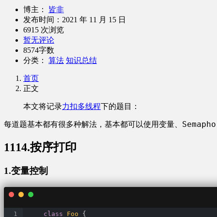
博主：
皆非
发布时间：
2021 年 11 月 15 日
6915 次浏览
暂无评论
8574字数
分类：
算法
知识总结
首页
正文
本文将记录
力扣多线程
下的题目：
变量
Semapho
每道题基本都有很多种解法，基本都可以使用
、
1114.按序打印
1.变量控制
class
Foo
{