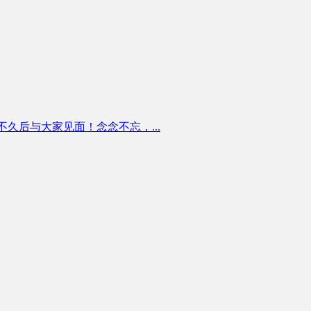
看趋势正式版将在不久后与大家见面！念念不忘，...