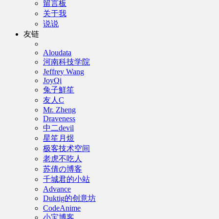
留言板
关于我
说说
友链
Aloudata
河南科技学院
Jeffrey Wang
JoyQi
兔子鮮笙
友人C
Mr. Zheng
Draveness
中二devil
星笙月煜
极客技术空间
老虎不吃人
苏倩の博客
千城君的小站
Advance
Duktig的创意坊
CodeAnime
小宝博客