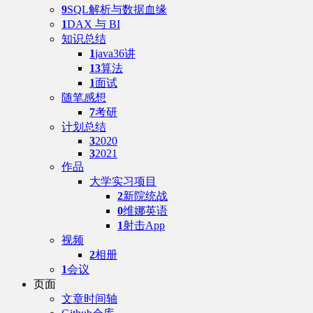
9
SQL解析与数据血缘
1
DAX 与 BI
知识总结
1
java36讲
13
算法
1
面试
随笔感想
7
考研
计划总结
3
2020
3
2021
作品
大学实习项目
2
新院统战
0
维娜英语
1
射击App
视频
2
相册
1
会议
页面
文章时间轴