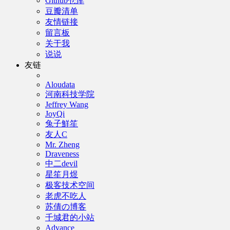
Github仓库
豆瓣清单
友情链接
留言板
关于我
说说
友链
Aloudata
河南科技学院
Jeffrey Wang
JoyQi
兔子鮮笙
友人C
Mr. Zheng
Draveness
中二devil
星笙月煜
极客技术空间
老虎不吃人
苏倩の博客
千城君的小站
Advance