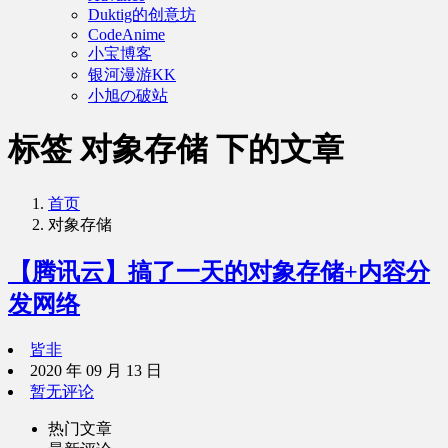
Duktig的创意坊
CodeAnime
小宝博客
银河漫游KK
小旭の破站
标签 对象存储 下的文章
首页
对象存储
【腾讯云】搞了一天的对象存储+内容分
发网络
皆非
2020 年 09 月 13 日
暂无评论
热门文章