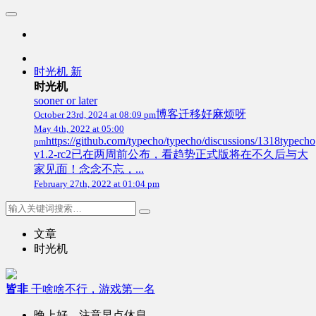
时光机
新
时光机
sooner or later
博客迁移好麻烦呀
October 23rd, 2024 at 08:09 pm
May 4th, 2022 at 05:00
https://github.com/typecho/typecho/discussions/1318typecho
pm
v1.2-rc2已在两周前公布，看趋势正式版将在不久后与大
家见面！念念不忘，...
February 27th, 2022 at 01:04 pm
文章
时光机
皆非
干啥啥不行，游戏第一名
晚上好，注意早点休息