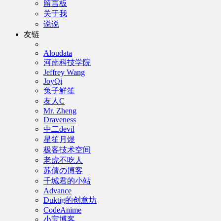
留言板
关于我
说说
友链
Aloudata
河南科技学院
Jeffrey Wang
JoyQi
兔子鮮笙
友人C
Mr. Zheng
Draveness
中二devil
星笙月煜
极客技术空间
老虎不吃人
苏倩の博客
千城君的小站
Advance
Duktig的创意坊
CodeAnime
小宝博客