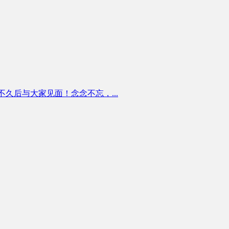
看趋势正式版将在不久后与大家见面！念念不忘，...