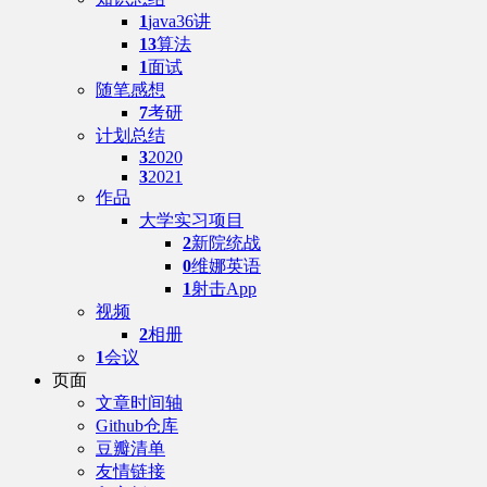
1
java36讲
13
算法
1
面试
随笔感想
7
考研
计划总结
3
2020
3
2021
作品
大学实习项目
2
新院统战
0
维娜英语
1
射击App
视频
2
相册
1
会议
页面
文章时间轴
Github仓库
豆瓣清单
友情链接