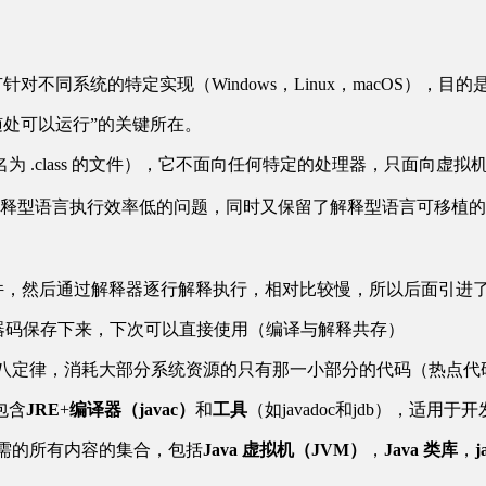
M有针对不同系统的特定实现（Windows，Linux，macOS
，随处可以运行”的关键所在。
名为 .class 的文件），它不面向任何特定的处理器，只面向虚拟
统解释型语言执行效率低的问题，同时又保留了解释型语言可移植
码文件，然后通过解释器逐行解释执行，相对比较慢，所以后面引进了 J
机器码保存下来，下次可以直接使用（编译与解释共存）
n)的做法，根据二八定律，消耗大部分系统资源的只有那一小部分的代码（热
，包含
JRE
+
编译器（javac）
和
工具
（如javadoc和jdb），适
程序所需的所有内容的集合，包括
Java 虚拟机（JVM）
，
Java 类库
，