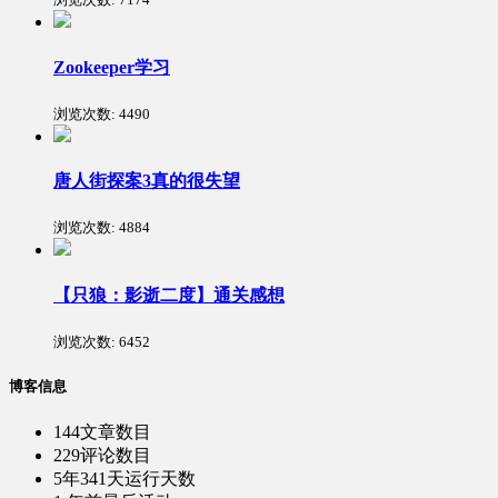
Zookeeper学习
浏览次数:
4490
唐人街探案3真的很失望
浏览次数:
4884
【只狼：影逝二度】通关感想
浏览次数:
6452
博客信息
144
文章数目
229
评论数目
5年341天
运行天数