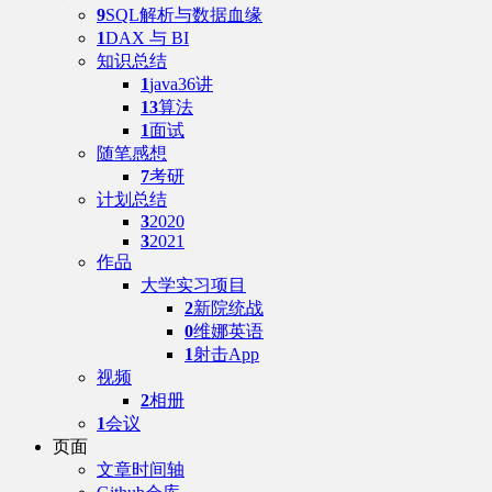
9
SQL解析与数据血缘
1
DAX 与 BI
知识总结
1
java36讲
13
算法
1
面试
随笔感想
7
考研
计划总结
3
2020
3
2021
作品
大学实习项目
2
新院统战
0
维娜英语
1
射击App
视频
2
相册
1
会议
页面
文章时间轴