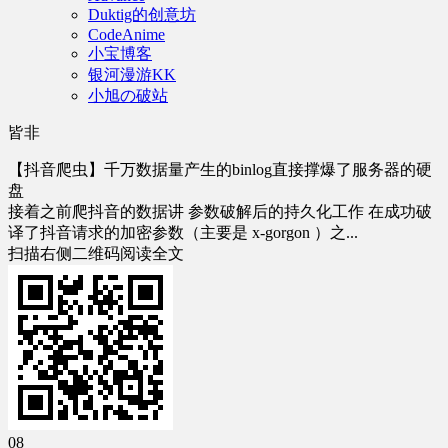
Duktig的创意坊
CodeAnime
小宝博客
银河漫游KK
小旭の破站
皆非
【抖音爬虫】千万数据量产生的binlog直接撑爆了服务器的硬
盘
接着之前爬抖音的数据讲 参数破解后的持久化工作 在成功破
译了抖音请求的加密参数（主要是 x-gorgon ）之...
扫描右侧二维码阅读全文
08