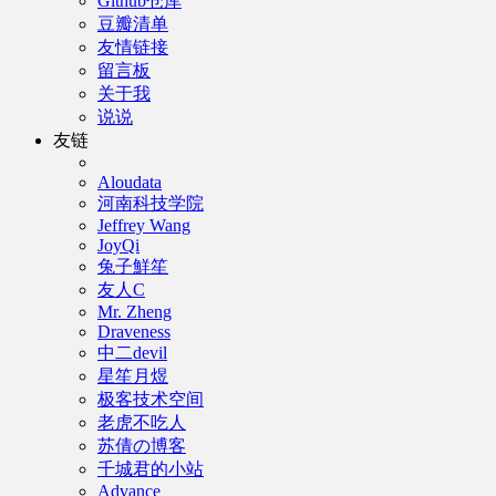
Github仓库
豆瓣清单
友情链接
留言板
关于我
说说
友链
Aloudata
河南科技学院
Jeffrey Wang
JoyQi
兔子鮮笙
友人C
Mr. Zheng
Draveness
中二devil
星笙月煜
极客技术空间
老虎不吃人
苏倩の博客
千城君的小站
Advance