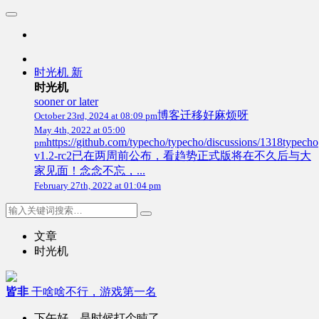
时光机
新
时光机
sooner or later
博客迁移好麻烦呀
October 23rd, 2024 at 08:09 pm
May 4th, 2022 at 05:00
https://github.com/typecho/typecho/discussions/1318typecho
pm
v1.2-rc2已在两周前公布，看趋势正式版将在不久后与大
家见面！念念不忘，...
February 27th, 2022 at 01:04 pm
文章
时光机
皆非
干啥啥不行，游戏第一名
下午好，是时候打个盹了