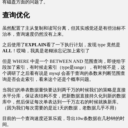
有磁盘方面的问题了。
查询优化
虽然配置了主从复制和读写分离，但其实感觉还是有些治标不
治本，查询速度仍然没有上来。
之后使用了
EXPLAIN
看了一下执行计划，发现 type 竟然是
ALL
！哎呦，我真是老糊涂忘记加上索引了
但是 WHERE 中是一个 BETWEEN AND 范围查询，即使给字
段加了索引，有时候走索引（type是range），有时候不是，这
个调研了之后看有说是 mysql 会基于查询的条数来判断范围查
询是否会走索引，看来这个还是个概率问题。
当我们的单表数据量快要达到两千万的时候我们的策略是直接
水平分库，保证表结构不变，把新数据直接持久化到新的数据
库中，然后保证每次单表达到一千万左右的时候就换新库。
（因为我们每次需要的是近1天的数据，老数据几乎不用）
目前的一个查询速度还算乐观，导出10w条数据在几秒钟的时
间。