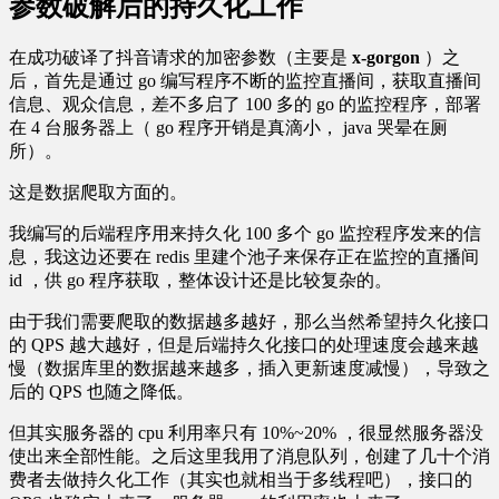
参数破解后的持久化工作
在成功破译了抖音请求的加密参数（主要是
x-gorgon
）之
后，首先是通过 go 编写程序不断的监控直播间，获取直播间
信息、观众信息，差不多启了 100 多的 go 的监控程序，部署
在 4 台服务器上（ go 程序开销是真滴小， java 哭晕在厕
所）。
这是数据爬取方面的。
我编写的后端程序用来持久化 100 多个 go 监控程序发来的信
息，我这边还要在 redis 里建个池子来保存正在监控的直播间
id ，供 go 程序获取，整体设计还是比较复杂的。
由于我们需要爬取的数据越多越好，那么当然希望持久化接口
的 QPS 越大越好，但是后端持久化接口的处理速度会越来越
慢（数据库里的数据越来越多，插入更新速度减慢），导致之
后的 QPS 也随之降低。
但其实服务器的 cpu 利用率只有 10%~20% ，很显然服务器没
使出来全部性能。之后这里我用了消息队列，创建了几十个消
费者去做持久化工作（其实也就相当于多线程吧），接口的