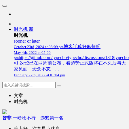
时光机
新
时光机
sooner or later
博客迁移好麻烦呀
October 23rd, 2024 at 08:09 pm
May 4th, 2022 at 05:00
https://github.com/typecho/typecho/discussions/1318typecho
pm
v1.2-rc2已在两周前公布，看趋势正式版将在不久后与大
家见面！念念不忘，...
February 27th, 2022 at 01:04 pm
文章
时光机
皆非
干啥啥不行，游戏第一名
晚上好，注意早点休息