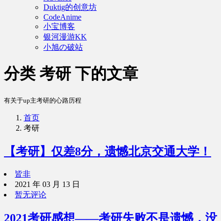
Duktig的创意坊
CodeAnime
小宝博客
银河漫游KK
小旭の破站
分类 考研 下的文章
有关于up主考研的心路历程
首页
考研
【考研】仅差8分，遗憾北京交通大学！
皆非
2021 年 03 月 13 日
暂无评论
2021考研感想——考研失败不是遗憾，没