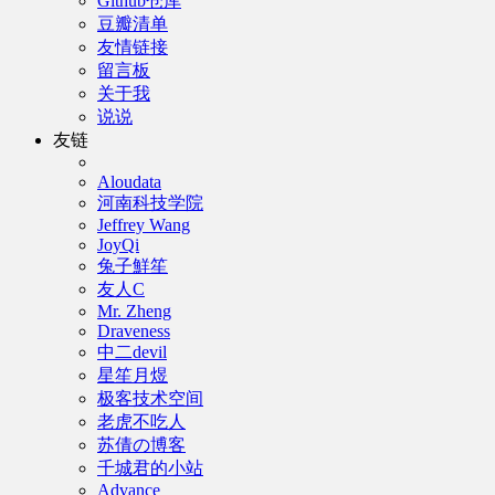
Github仓库
豆瓣清单
友情链接
留言板
关于我
说说
友链
Aloudata
河南科技学院
Jeffrey Wang
JoyQi
兔子鮮笙
友人C
Mr. Zheng
Draveness
中二devil
星笙月煜
极客技术空间
老虎不吃人
苏倩の博客
千城君的小站
Advance