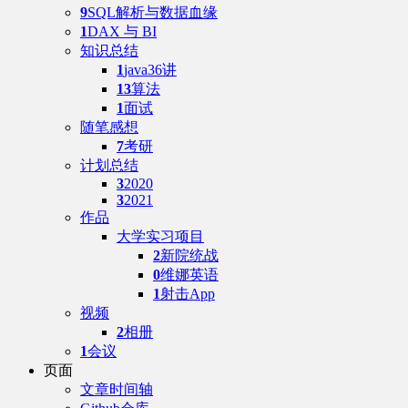
9
SQL解析与数据血缘
1
DAX 与 BI
知识总结
1
java36讲
13
算法
1
面试
随笔感想
7
考研
计划总结
3
2020
3
2021
作品
大学实习项目
2
新院统战
0
维娜英语
1
射击App
视频
2
相册
1
会议
页面
文章时间轴