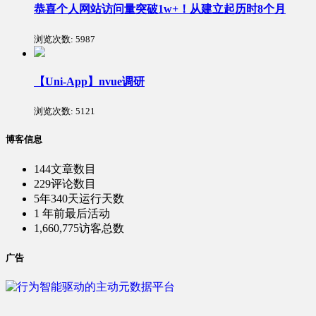
恭喜个人网站访问量突破1w+！从建立起历时8个月
浏览次数:
5987
【Uni-App】nvue调研
浏览次数:
5121
博客信息
144
文章数目
229
评论数目
5年340天
运行天数
1 年前
最后活动
1,660,775
访客总数
广告